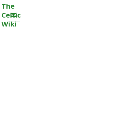
The
Celtic
Wiki
MENU
AND
WIDGETS