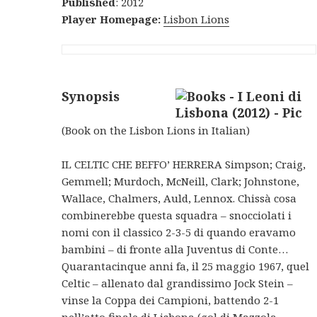
Published
: 2012
Player Homepage:
Lisbon Lions
Synopsis
(Book on the Lisbon Lions in Italian)
IL CELTIC CHE BEFFO’ HERRERA Simpson; Craig,
Gemmell; Murdoch, McNeill, Clark; Johnstone,
Wallace, Chalmers, Auld, Lennox. Chissà cosa
combinerebbe questa squadra – snocciolati i
nomi con il classico 2-3-5 di quando eravamo
bambini – di fronte alla Juventus di Conte…
Quarantacinque anni fa, il 25 maggio 1967, quel
Celtic – allenato dal grandissimo Jock Stein –
vinse la Coppa dei Campioni, battendo 2-1
nell’atto finale di Lisbona (gol di Mazzola,